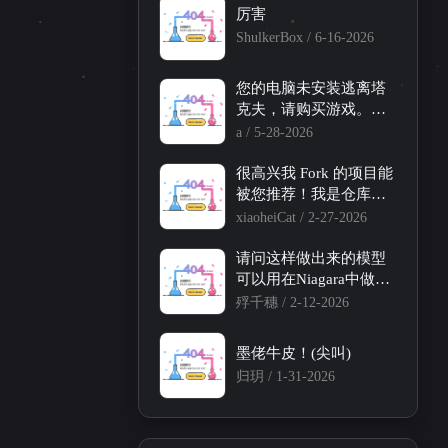
厉害
ShulkerBox /
6-16-2026
您的电脑未安装逃离塔
克夫，请购买游戏。啥
意思啊，我已经添加了
a /
5-28-2026
注册表了啊
很高兴我 Fork 的项目能
被您推荐！我是仓库主
要维护者，感谢！！
xiaoheiCat /
2-27-2026
一月 2026
十一月 2025
2
2
请问这样做出来的模型
篇
篇
可以用在Niagara中做特
效吗？
殍千穗 /
2-12-2026
三月 2025
一月 2025
2
1
篇
篇
墨佬牛皮！(尖叫)
归玥 /
1-31-2026
七月 2024
六月 2024
5
3
篇
篇